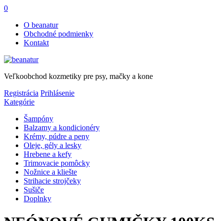
0
O beanatur
Obchodné podmienky
Kontakt
Veľkoobchod kozmetiky pre psy, mačky a kone
Registrácia
Prihlásenie
Kategórie
Šampóny
Balzamy a kondicionéry
Krémy, púdre a peny
Oleje, gély a lesky
Hrebene a kefy
Trimovacie pomôcky
Nožnice a kliešte
Strihacie strojčeky
Sušiče
Doplnky