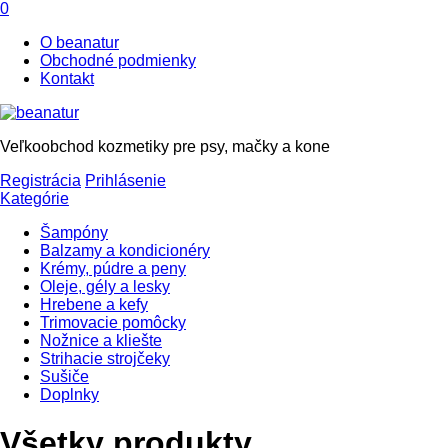
0
O beanatur
Obchodné podmienky
Kontakt
Veľkoobchod kozmetiky pre psy, mačky a kone
Registrácia
Prihlásenie
Kategórie
Šampóny
Balzamy a kondicionéry
Krémy, púdre a peny
Oleje, gély a lesky
Hrebene a kefy
Trimovacie pomôcky
Nožnice a kliešte
Strihacie strojčeky
Sušiče
Doplnky
Všetky produkty