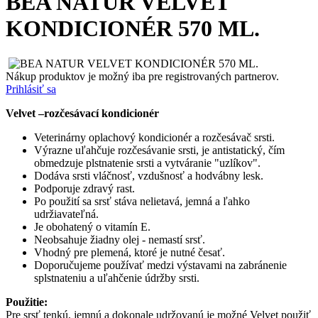
BEA NATUR VELVET
KONDICIONÉR 570 ML.
Nákup produktov je možný iba pre registrovaných partnerov.
Prihlásiť sa
Velvet –rozčesávací kondicionér
Veterinárny oplachový kondicionér a rozčesávač srsti.
Výrazne uľahčuje rozčesávanie srsti, je antistatický, čím
obmedzuje plstnatenie srsti a vytváranie "uzlíkov".
Dodáva srsti vláčnosť, vzdušnosť a hodvábny lesk.
Podporuje zdravý rast.
Po použití sa srsť stáva nelietavá, jemná a ľahko
udržiavateľná.
Je obohatený o vitamín E.
Neobsahuje žiadny olej - nemastí srsť.
Vhodný pre plemená, ktoré je nutné česať.
Doporučujeme používať medzi výstavami na zabránenie
splstnateniu a uľahčenie údržby srsti.
Použitie:
Pre srsť tenkú, jemnú a dokonale udržovanú je možné Velvet použiť