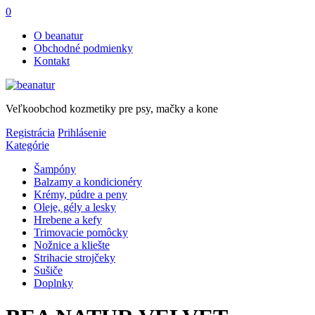
0
O beanatur
Obchodné podmienky
Kontakt
Veľkoobchod kozmetiky pre psy, mačky a kone
Registrácia
Prihlásenie
Kategórie
Šampóny
Balzamy a kondicionéry
Krémy, púdre a peny
Oleje, gély a lesky
Hrebene a kefy
Trimovacie pomôcky
Nožnice a kliešte
Strihacie strojčeky
Sušiče
Doplnky