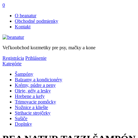
0
O beanatur
Obchodné podmienky
Kontakt
Veľkoobchod kozmetiky pre psy, mačky a kone
Registrácia
Prihlásenie
Kategórie
Šampóny
Balzamy a kondicionéry
Krémy, púdre a peny
Oleje, gély a lesky
Hrebene a kefy
Trimovacie pomôcky
Nožnice a kliešte
Strihacie strojčeky
Sušiče
Doplnky