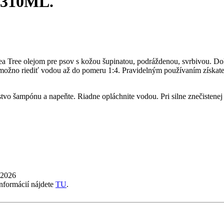
310ML.
a Tree olejom pre psov s kožou šupinatou, podráždenou, svrbivou. Doko
možno riediť vodou až do pomeru 1:4. Pravidelným používaním získate 
vo šampónu a napeňte. Riadne opláchnite vodou. Pri silne znečistenej 
 2026
informácií nájdete
TU
.