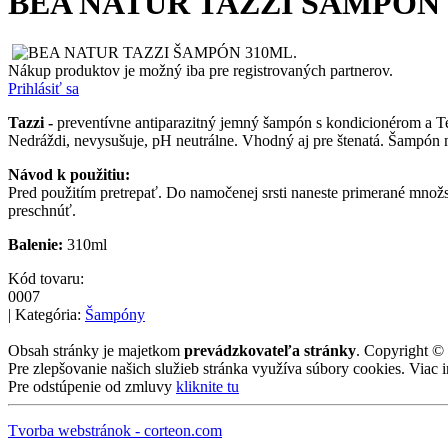
BEA NATUR TAZZI ŠAMPÓN 
Nákup produktov je možný iba pre registrovaných partnerov.
Prihlásiť sa
Tazzi -
preventívne antiparazitný jemný šampón s kondicionérom a Te
Nedráždi, nevysušuje, pH neutrálne. Vhodný aj pre štenatá. Šampón 
Návod k použitiu:
Pred použitím pretrepať. Do namočenej srsti naneste primerané množst
preschnúť.
Balenie:
310ml
Kód tovaru:
0007
| Kategória:
Šampóny
Obsah stránky je majetkom
prevádzkovateľa stránky
. Copyright ©
Pre zlepšovanie našich služieb stránka využíva súbory cookies. Viac 
Pre odstúpenie od zmluvy
kliknite tu
Tvorba webstránok - corteon.com