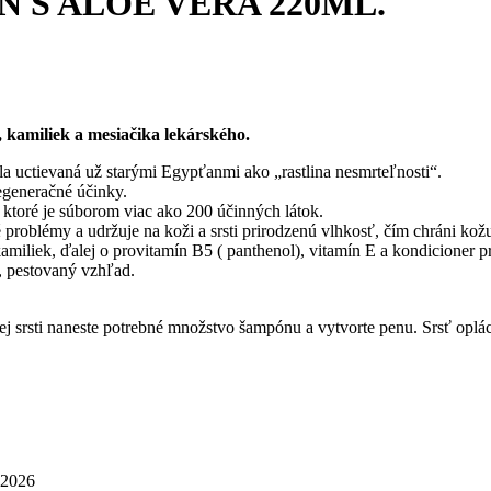
 S ALOE VERA 220ML.
kamiliek a mesiačika lekárského.
a uctievaná už starými Egypťanmi ako „rastlina nesmrteľnosti“.
regeneračné účinky.
ktoré je súborom viac ako 200 účinných látok.
roblémy a udržuje na koži a srsti prirodzenú vlhkosť, čím chráni kožu 
miliek, ďalej o provitamín B5 ( panthenol), vitamín E a kondicioner pr
y, pestovaný vzhľad.
srsti naneste potrebné množstvo šampónu a vytvorte penu. Srsť oplách
 2026