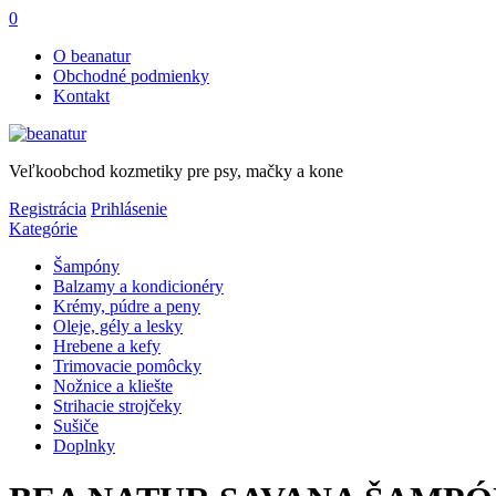
0
O beanatur
Obchodné podmienky
Kontakt
Veľkoobchod kozmetiky pre psy, mačky a kone
Registrácia
Prihlásenie
Kategórie
Šampóny
Balzamy a kondicionéry
Krémy, púdre a peny
Oleje, gély a lesky
Hrebene a kefy
Trimovacie pomôcky
Nožnice a kliešte
Strihacie strojčeky
Sušiče
Doplnky