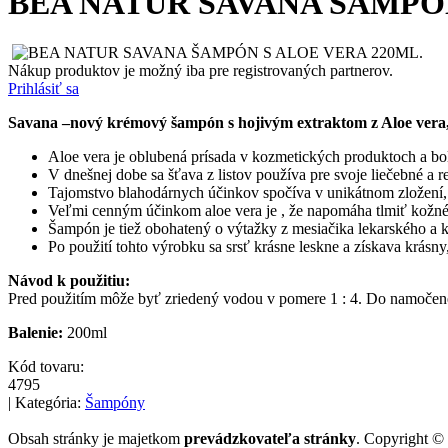
BEA NATUR SAVANA ŠAMPÓN
Nákup produktov je možný iba pre registrovaných partnerov.
Prihlásiť sa
Savana –nový krémový šampón s hojivým extraktom z Aloe vera, 
Aloe vera je oblubená prísada v kozmetických produktoch a bol
V dnešnej dobe sa šťava z listov používa pre svoje liečebné a 
Tajomstvo blahodárnych účinkov spočíva v unikátnom zložení, 
Veľmi cenným účinkom aloe vera je , že napomáha tlmiť kožné p
Šampón je tiež obohatený o výtažky z mesiačika lekarského a ka
Po použití tohto výrobku sa srsť krásne leskne a získava krásn
Návod k použitiu:
Pred použitím môže byť zriedený vodou v pomere 1 : 4. Do namočenej 
Balenie:
200ml
Kód tovaru:
4795
| Kategória:
Šampóny
Obsah stránky je majetkom
prevádzkovateľa stránky
. Copyright ©