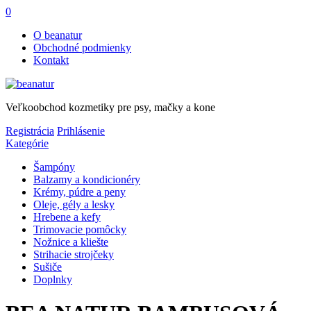
0
O beanatur
Obchodné podmienky
Kontakt
Veľkoobchod kozmetiky pre psy, mačky a kone
Registrácia
Prihlásenie
Kategórie
Šampóny
Balzamy a kondicionéry
Krémy, púdre a peny
Oleje, gély a lesky
Hrebene a kefy
Trimovacie pomôcky
Nožnice a kliešte
Strihacie strojčeky
Sušiče
Doplnky