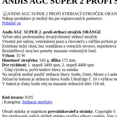
ANDIS AGC SUPER 2 PROF
Nákup produktov je možný iba pre registrovaných partnerov.
Prihlásiť sa
Andis AGC SUPER 2- profi-strihací strojček ORANGE
Veľmi silný profesionálny dvojrýchlostný strihací strojček
Vhodný pre salóny, veterinárnej praxi a chovateľa s väčším počtom p
Extrémne tichý chod, bez ventilátora a vetracích otvorov, neprehrieva 
Bezúdržbový stroj bez potreby mazania vnútorných častí.
Výkon
: 35 W
Hmotnosť strojčeka
: 545 g,
dĺžka
172 mm.
Dve rýchlosti:
1. stupeň 3400 spm, 2. stupeň 4400 spm
- Údaj výrobcu, počet kmitov hlavy za minútu
Na strojček možné použiť strihacie hlavy Andis, Oster, Moser a Laub
Súčasťou balenia je strihacia hlava Andis UltraEdge č. 10 s výškou s
V balení je ďalej Andis olej na mazanie strihacích hláv 118 ml.
Kód tovaru:
0105
| Kategória:
Strihacie strojčeky
Obsah stránky je majetkom
prevádzkovateľa stránky
. Copyright ©
Pre zlepšovanie našich služieb stránka využíva súbory cookies. Viac 