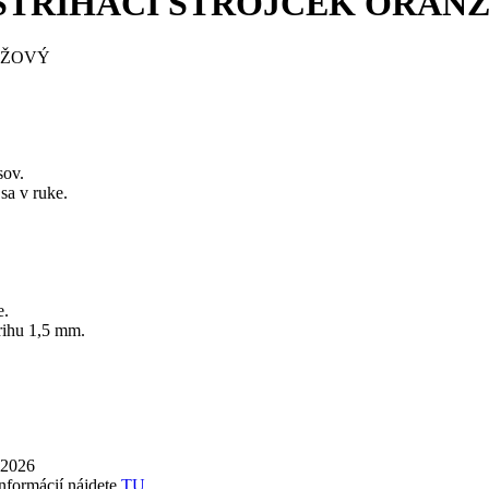
I STRIHACÍ STROJČEK ORAN
sov.
sa v ruke.
e.
trihu 1,5 mm.
 2026
informácií nájdete
TU
.