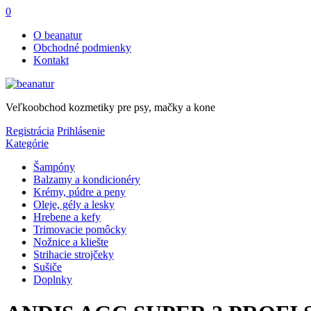
0
O beanatur
Obchodné podmienky
Kontakt
Veľkoobchod kozmetiky pre psy, mačky a kone
Registrácia
Prihlásenie
Kategórie
Šampóny
Balzamy a kondicionéry
Krémy, púdre a peny
Oleje, gély a lesky
Hrebene a kefy
Trimovacie pomôcky
Nožnice a kliešte
Strihacie strojčeky
Sušiče
Doplnky